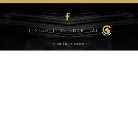
DESIGNED BY SMARTCAT
romain bignon coutelier