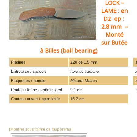
LOCK –
LAME : en
D2 ep :
2.8 mm –
Monté
sur Butée
à Billes (ball bearing)
Platines
Z20 de 1.5 mm
l
Entretoise / spacers
fibre de carbone
p
Plaquettes / handle
Micarta Marron
e
Couteau fermé / knife closed
9.1 cm
d
Couteau ouvert / open knife
16.2 cm
[Montrer sous forme de diaporama]