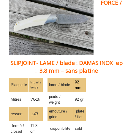
FORCE /
SLIPJOINT- LAME / blade : DAMAS INOX ep
: 3.8 mm – sans platine
Micarta
92
Plaquette
lame / blade
beige
mm
poids /
Mitres
VG10
92 gr
weight
emouture /
plate
ressort
z40
grind
/ flat
fermé /
11.3
disponibilité
sold
closed
cm